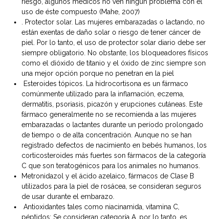
riesgo, algunos médicos no ven ningún problema con el
uso de éste compuesto (Mahe, 2007)
. Protector solar. Las mujeres embarazadas o lactando, no
están exentas de daño solar o riesgo de tener cáncer de
piel. Por lo tanto, el uso de protector solar diario debe ser
siempre obligatorio. No obstante, los bloqueadores físicos
como el dióxido de titanio y el óxido de zinc siempre son
una mejor opción porque no penetran en la piel
Esteroides tópicos. La hidrocortisona es un fármaco
comúnmente utilizado para la inflamación, eczema,
dermatitis, psoriasis, picazón y erupciones cutáneas. Este
fármaco generalmente no se recomienda a las mujeres
embarazadas o lactantes durante un período prolongado
de tiempo o de alta concentración. Aunque no se han
registrado defectos de nacimiento en bebés humanos, los
corticosteroides más fuertes son fármacos de la categoría
C que son teratogénicos para los animales no humanos.
Metronidazol y el ácido azelaico, fármacos de Clase B
utilizados para la piel de rosácea, se consideran seguros
de usar durante el embarazo.
Antioxidantes tales como niacinamida, vitamina C,
péptidos; Se consideran categoría A, por lo tanto, es