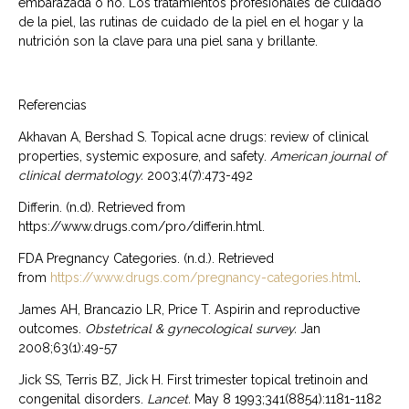
embarazada o no. Los tratamientos profesionales de cuidado
de la piel, las rutinas de cuidado de la piel en el hogar y la
nutrición son la clave para una piel sana y brillante.
Referencias
Akhavan A, Bershad S. Topical acne drugs: review of clinical
properties, systemic exposure, and safety.
American journal of
clinical dermatology.
2003;4(7):473-492
Differin. (n.d). Retrieved from
https://www.drugs.com/pro/differin.html.
FDA Pregnancy Categories. (n.d.). Retrieved
from
https://www.drugs.com/pregnancy-categories.html
.
James AH, Brancazio LR, Price T. Aspirin and reproductive
outcomes.
Obstetrical & gynecological survey.
Jan
2008;63(1):49-57
Jick SS, Terris BZ, Jick H. First trimester topical tretinoin and
congenital disorders.
Lancet.
May 8 1993;341(8854):1181-1182