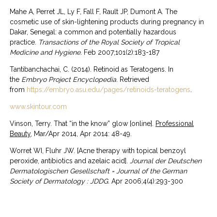
Mahe A, Perret JL, Ly F, Fall F, Rault JP, Dumont A. The
cosmetic use of skin-lightening products during pregnancy in
Dakar, Senegal: a common and potentially hazardous
practice.
Transactions of the Royal Society of Tropical
Medicine and Hygiene.
Feb 2007;101(2):183-187
Tantibanchachai, C. (2014). Retinoid as Teratogens. In
the
Embryo Project Encyclopedia.
Retrieved
from
https://embryo.asu.edu/pages/retinoids-teratogens
.
www.skintour.com
Vinson, Terry. That “in the know” glow [online].
Professional
Beauty
, Mar/Apr 2014, Apr 2014: 48-49.
Worret WI, Fluhr JW. [Acne therapy with topical benzoyl
peroxide, antibiotics and azelaic acid].
Journal der Deutschen
Dermatologischen Gesellschaft = Journal of the German
Society of Dermatology : JDDG.
Apr 2006;4(4):293-300