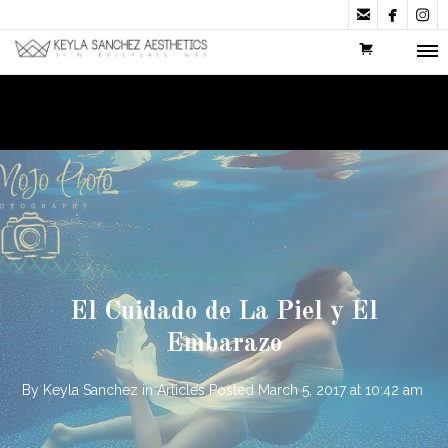



El Cuidado de La Piel y El
Embarazo
By
Keyla Sanchez
in
Articles
Posted
March 5, 2017 at 10:42 am