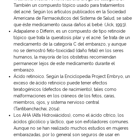
También un compuesto tópico usado para tratamientos
del acné. Según los artículos publicados en la Sociedad
Americana de Farmacéuticos del Sistema de Salud, se sabe
que éste medicamento causa daños al bebé. (Jick, 1993).
Adapalene o Differin, es un compuesto de tipo retinoide
tópico que trata la queratosis pilar y el acné. Se trata de un
medicamento de la categoría C del embarazo, y aunque
no se demostró feto-toxicidad (daño fetal) en los seres
humanos, la mayoría de los obstetras recomiendan
permanecer lejos de este medicamento durante el
embarazo.
Ácido retinoico. Según la Enciclopedia Project Embryo, un
exceso de ácido retinoico puede tener efectos
teratogénicos (defectos de nacimiento), tales como
malformaciones en los cráneos de los fetos, caras,
miembros, ojos, y sistema nervioso central
(Tantibanchachai, 2014).
Los AHA (Alfa Hidroxiácidos), como el ácido cítrico, los
ácidos glicólico y láctico, que son exfoliadores comunes.
Aunque no se han realizado muchos estudios en mujeres
embarazadas, por lo general son seguros de usar en