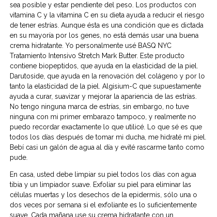
sea posible y estar pendiente del peso. Los productos con
vitamina C y la vitamina C en su dieta ayuda a reducir el riesgo
de tener estrías. Aunque ésta es una condición que es dictada
en su mayoría por los genes, no está demás usar una buena
crema hidratante. Yo personalmente usé BASQ NYC
Tratamiento Intensivo Stretch Mark Butter. Este producto
contiene biopeptidos, que ayuda en la elasticidad de la piel.
Darutoside, que ayuda en la renovación del colágeno y por lo
tanto la elasticidad de la piel. Algisium-C que supuestamente
ayuda a curar, suavizar y mejorar la apariencia de las estrías.
No tengo ninguna marca de estrías, sin embargo, no tuve
ninguna con mi primer embarazo tampoco, y realmente no
puedo recordar exactamente lo que utilicé. Lo que sé es que
todos los días después de tomar mi ducha, me hidraté mi piel.
Bebí casi un galón de agua al día y evité rascarme tanto como
pude.
En casa, usted debe limpiar su piel todos los días con agua
tibia y un limpiador suave. Exfoliar su piel para eliminar las
células muertas y los desechos de la epidermis, sólo una o
dos veces por semana si el exfoliante es lo suficientemente
suave. Cada mañana use su crema hidratante con un