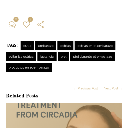
0
4
TAGS:
cutis
embarazo
estrias
estrias en el embarazo
evitar las estrias
lactancia
piel
piel durante el embarazo
productos en el embarazo
← Previous Post
Next Post →
Related Posts