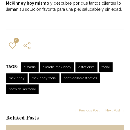
McKinney hoy mismo
y descubre por qué tantos clientes lo
llaman su solución favorita para una piel saludable y sin edad.
0
TAGS:
circadia
circadia mckinney
esteticista
facial
mckinney
mckinney facial
north dallas esthetics
north dallas facial
← Previous Post
Next Post →
Related Posts