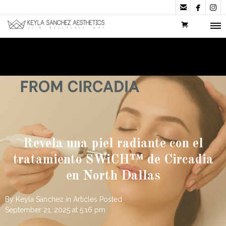



Revela una piel radiante con el
tratamiento SWiCH™ de Circadia
en North Dallas
By
Keyla Sanchez
in
Articles
Posted
September 21, 2025 at 5:16 pm